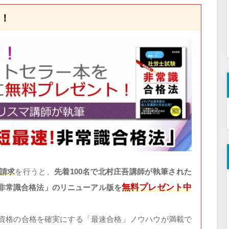
！
請求
を行うと、
先着100名で北村庄吾講師が執筆された
無料プレゼント中
非常識合格法」のリニューアル版を
資格の合格を確実にする「最速合格」ノウハウが満載で