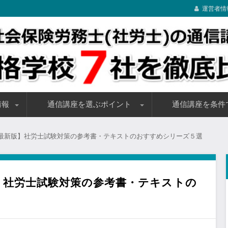
運営者情
格、講座内容などの条件に応じたおすすめ講座を資格学校７社を対
割引キャンペーンの情報も随時アップしてますので、ぜひ参考にし
信講座【資格学校７社を徹底比較】
情報
通信講座を選ぶポイント
通信講座を条件
要
報まとめ
テキストのチェックポイント
講義教材のチェックポイント
受講料のチェックポイント
受講生サポートのチェックポイント
受講期間をチェックするポイント
通信講座の合格率を調べる裏ワザ
初心者・初学者向けの
学習経験者向けの通信
独学受験生向けの単科
受講料が安い通信講座(1
割引制度・キャンペー
合格祝い・キャッシュ
教育訓練給付制度の指
2023年度向け講座受
2024年度向け講座受
2023年度向け講座割
2024年度向け講座割
策 最新版】社労士試験対策の参考書・テキストのおすすめシリーズ５選
版】社労士試験対策の参考書・テキストの