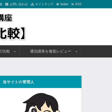
報
お問い合わせ
サイトマップ
twitter
RSS
象に徹底比較しておすすめ通信講座をご紹介しております。お得に受
てください！
で比較
通信講座を徹底レビュー
通信講座
講座
講座
0万円以下)
ンがある通信講座
バック付の通信講座
定講座
講料一覧
講料一覧
引キャンペーン情報
引キャンペーン情報
フォーサイト
クレアール
アガルートアカデミー
スタディング
資格スクエア
LEC東京リーガルマインド
大原
TAC(タック)
LA(エルエー)
ユーキャン
当サイトの管理人