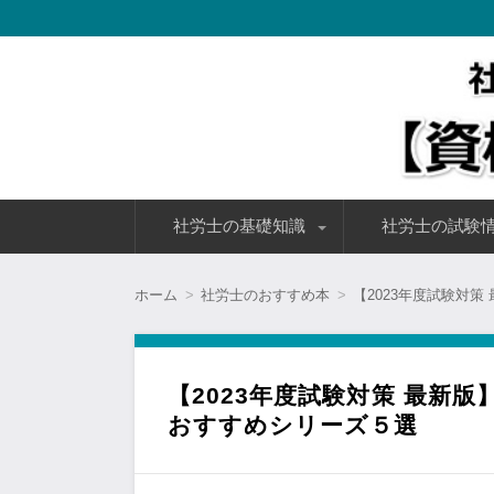
社会保険労務士(社労士)の通信講座を選ぶ際のポイントや価
講できる
社会保険労務士(社労士)の通
コ
社労士の基礎知識
社労士の試験
ン
テ
ン
社労士とは？
社労士のメリット・魅力
社労士として働くまでの流れ
社労士の年収・給与
社労士の就職・転職事情
社労士で独立開業を目指す
社労士試験の試験概
社労士試験の難易度
社労士試験の合格率
社労士試験の解答速
ツ
ホーム
社労士のおすすめ本
【2023年度試験対
へ
移
動
【2023年度試験対策 最新
おすすめシリーズ５選