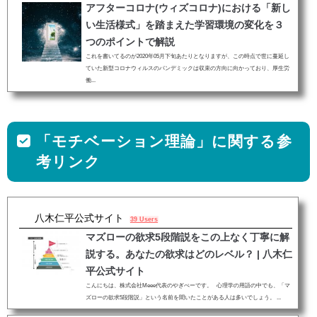
アフターコロナ(ウィズコロナ)における「新し
い生活様式」を踏まえた学習環境の変化を３
つのポイントで解説
これを書いてるのが2020年05月下旬あたりとなりますが、この時点で世に蔓延し
ていた新型コロナウィルスのパンデミックは収束の方向に向かっており、厚生労
働...
「モチベーション理論」に関する参
考リンク
八木仁平公式サイト
39 Users
マズローの欲求5段階説をこの上なく丁寧に解
説する。あなたの欲求はどのレベル？ | 八木仁
平公式サイト
こんにちは、株式会社Meee代表のやぎぺーです。 心理学の用語の中でも、「マ
ズローの欲求5段階説」という名前を聞いたことがある人は多いでしょう。 ...