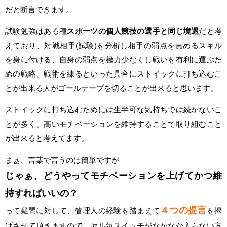
だと断言できます。
試験勉強はある種
スポーツの個人競技の選手と同じ境遇
だと考
えており、対戦相手(試験)を分析し相手の弱点を責めるスキル
を身に付ける、自身の弱点を極力少なくし戦いを有利に運ぶた
めの戦略、戦術を練るといった具合にストイックに打ち込むこ
とが出来る人がゴールテープを切ることが出来ると思います。
ストイックに打ち込むためには生半可な気持ちでは続かないこ
とが多く、高いモチベーションを維持することで取り組むこと
が出来ると考えてます。
まぁ、言葉で言うのは簡単ですが
じゃぁ、どうやってモチベーションを上げてかつ維
持すればいいの？
４つの提言
って疑問に対して、管理人の経験を踏まえて
を掲
げさせて頂きますので、ヤル気スイッチがなかなか入らない方