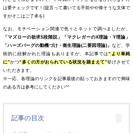
は要チェックです！(提言って書いてる手前やや偉そうな文体で
すがそこはご了承を)
なお、モチベーション関連で色々とネットで調べましたが、
「マズローの欲求5段階説」「マクレガーのX理論・Y理論」
「ハーズバーグの動機づけ・衛生理論(二要因理論)」
など、学
術的に紐解かれた理論もありますが、本記事では
“より単純
に”
かつ
“多くの方がおられている状況を踏まえて”
挙げさせて
いただきます。
※一応、各理論のリンクを記事最後の貼っておきますので興味
のある方は参考にしてください^^
記事の目次