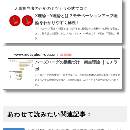
人事担当者のためのミツカリ公式ブログ
X理論・Y理論とは？モチベーションアップ理
論をわかりやすく解説！
マクレガーのX理論・Y理論とは、約60年前に提唱された動機付けに関する理論で
あり、性善説と性悪説にもとづいたマネジメント手法です。X理論・Y理論は、社
員...
www.motivation-up.com
28 Users
ハーズバーグの動機づけ・衛生理論 ｜モチラ
ボ
ハーズバーグの動機づけ・衛生理論とは、人間には2種類の欲求があり、苦痛を避
けようとする動物的な欲求と、心理的に成長しようとする人間的欲求という別々
の...
あわせて読みたい関連記事：