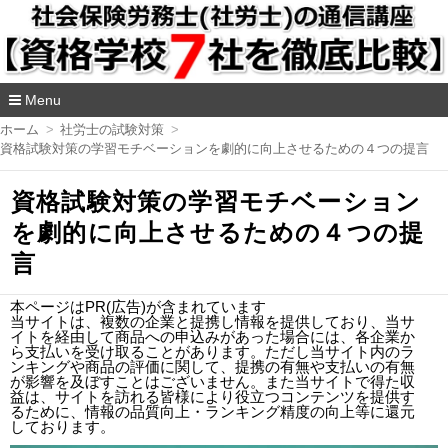
Menu
コ
ホーム
社労士の試験対策
ン
資格試験対策の学習モチベーションを劇的に向上させるための４つの提言
テ
ン
ツ
資格試験対策の学習モチベーション
へ
を劇的に向上させるための４つの提
移
動
言
本ページはPR(広告)が含まれています
当サイトは、複数の企業と提携し情報を提供しており、当サ
イトを経由して商品への申込みがあった場合には、各企業か
ら支払いを受け取ることがあります。ただし当サイト内のラ
ンキングや商品の評価に関して、提携の有無や支払いの有無
が影響を及ぼすことはございません。また当サイトで得た収
益は、サイトを訪れる皆様により役立つコンテンツを提供す
るために、情報の品質向上・ランキング精度の向上等に還元
しております。