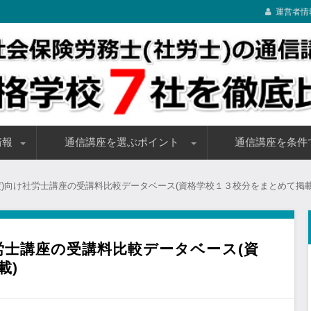
運営者情
格、講座内容などの条件に応じたおすすめ講座を資格学校７社を対
割引キャンペーンの情報も随時アップしてますので、ぜひ参考にし
信講座【資格学校７社を徹底比較】
情報
通信講座を選ぶポイント
通信講座を条件
要
報まとめ
テキストのチェックポイント
講義教材のチェックポイント
受講料のチェックポイント
受講生サポートのチェックポイント
受講期間をチェックするポイント
通信講座の合格率を調べる裏ワザ
初心者・初学者向けの
学習経験者向けの通信
独学受験生向けの単科
受講料が安い通信講座(1
割引制度・キャンペー
合格祝い・キャッシュ
教育訓練給付制度の指
2023年度向け講座受
2024年度向け講座受
2023年度向け講座割
2024年度向け講座割
4年度)向け社労士講座の受講料比較データベース(資格学校１３校分をまとめて掲載
社労士講座の受講料比較データベース(資
載)