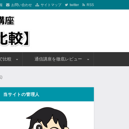
報
お問い合わせ
サイトマップ
twitter
RSS
象に徹底比較しておすすめ通信講座をご紹介しております。お得に受
てください！
で比較
通信講座を徹底レビュー
通信講座
講座
講座
0万円以下)
ンがある通信講座
バック付の通信講座
定講座
講料一覧
講料一覧
引キャンペーン情報
引キャンペーン情報
フォーサイト
クレアール
アガルートアカデミー
スタディング
資格スクエア
LEC東京リーガルマインド
大原
TAC(タック)
LA(エルエー)
ユーキャン
)
当サイトの管理人