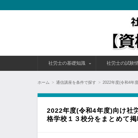
社会保険労務士(社労士)の通信講座を選ぶ際のポイントや価
講できる
社会保険労務士(社労士)の通
コ
社労士の基礎知識
社労士の試験
ン
テ
ン
社労士とは？
社労士のメリット・魅力
社労士として働くまでの流れ
社労士の年収・給与
社労士の就職・転職事情
社労士で独立開業を目指す
社労士試験の試験概
社労士試験の難易度
社労士試験の合格率
社労士試験の解答速
ツ
ホーム
通信講座を条件で探す
2022年度(令和
へ
移
動
2022年度(令和4年度)向け
格学校１３校分をまとめて掲