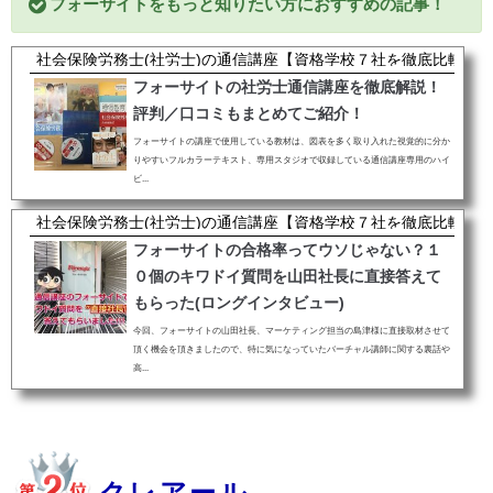
フォーサイトをもっと知りたい方におすすめの記事！
社会保険労務士(社労士)の通信講座【資格学校７社を徹底比較】
フォーサイトの社労士通信講座を徹底解説！
評判／口コミもまとめてご紹介！
フォーサイトの講座で使用している教材は、図表を多く取り入れた視覚的に分か
りやすいフルカラーテキスト、専用スタジオで収録している通信講座専用のハイ
ビ...
社会保険労務士(社労士)の通信講座【資格学校７社を徹底比較】
フォーサイトの合格率ってウソじゃない？１
０個のキワドイ質問を山田社長に直接答えて
もらった(ロングインタビュー)
今回、フォーサイトの山田社長、マーケティング担当の島津様に直接取材させて
頂く機会を頂きましたので、特に気になっていたバーチャル講師に関する裏話や
高...
クレアール