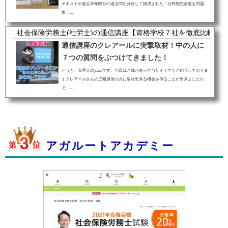
テキストや過去20年間分の過去問を分析して構成された「分野別完全過去問題
集」...
社会保険労務士(社労士)の通信講座【資格学校７社を徹底比較】
通信講座のクレアールに突撃取材！中の人に
７つの質問をぶつけてきました！
どうも、管理人のyasuです。今回はご縁があって当サイトでもご紹介しておりま
すクレアールさんの広報担当の方に取材出来る機会を得ることが出来ましたの
で、...
アガルートアカデミー