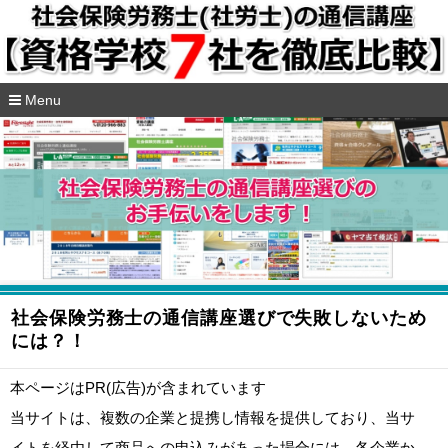
Menu
コ
ン
テ
ン
ツ
へ
移
動
社会保険労務士の通信講座選びで失敗しないため
には？！
本ページはPR(広告)が含まれています
当サイトは、複数の企業と提携し情報を提供しており、当サ
イトを経由して商品への申込みがあった場合には、各企業か